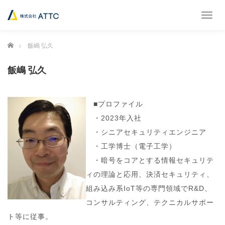
T
o
g
ホーム
飯嶋 弘久
g
l
e
飯嶋 弘久
n
a
v
■プロファイル
i
g
・2023年入社
a
・シニアセキュリティエンジニア
t
・工学博士（電子工学）
i
o
・暗号をコアとする情報セキュリテ
n
ィの理論と応用、決済セキュリティ、
組み込み系IoT等の専門領域でR&D、
コンサルティング、テクニカルサポー
ト等に従事。