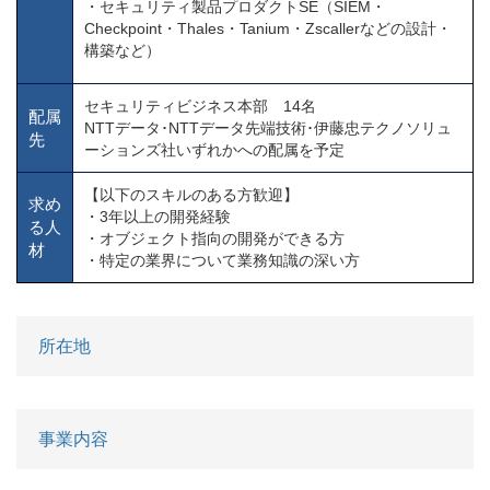
・セキュリティ製品プロダクトSE（SIEM・
Checkpoint・Thales・Tanium・Zscallerなどの設計・
構築など）
セキュリティビジネス本部 14名
配属
NTTデータ･NTTデータ先端技術･伊藤忠テクノソリュ
先
ーションズ社いずれかへの配属を予定
【以下のスキルのある方歓迎】
求め
・3年以上の開発経験
る人
・オブジェクト指向の開発ができる方
材
・特定の業界について業務知識の深い方
所在地
事業内容