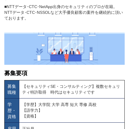
■NTTデータ･CTC･NetApp出身のセキュリティのプロが在籍。
NTTデータ･CTC･NSSOLなど大手優良顧客の案件を継続的に頂い
ております。
募集要項
募集
【セキュリティSE・コンサルティング】複数セキュリ
職種
ティ特許取得 時代はセキュリティです
学
【学歴】大学院 大学 高専 短大 専修 高校
歴・
【語学力】
【資格】
資格
雇用
正社員