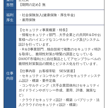
形態
【期間の定め】無
福利
・社会保険加入(健康保険・厚生年金)
厚生
・雇用保険
【セキュリティ事業概要・特長】
・情報セキュリティ部門…大手企業との共同R＆Dやお
客様へのハイエンドなコンサルティング及びシステム
設計を行っています。
・R＆D事業部門…独自技術で複数のセキュリティ特許
を取得し、脆弱性対策が喫緊の課題となっている
DX/IOT市場向けに自社製品としてアセンブラレベルの
脆弱性対策製品の開発とビジネス化を行っています。
【仕事内容 お客様常駐 SES/派遣】
仕事
・セキュリティコンサルティング/セキュリティシステ
内容
ム設計・構築・要件定義
・コンサルティング（大手企業団体向けセキュリティ
ガイドラインやポリシー作成、運用、評価、施策な
ど）
・クラウドセキュリティ設計・構築（パブリック・法
人クラウドのセキュリティ設計・構築）