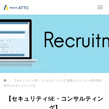
T
o
g
g
l
e
n
a
v
i
g
a
t
i
o
ホーム
【セキュリティSE・コンサルティング】複数セキュリティ特許取得
n
時代はセキュリティです
【セキュリティSE・コンサルティン
グ】