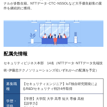
ナルが多数在籍。NTTデータ･CTC･NSSOLなど大手優良顧客の案
件を継続的に獲得。
配属先情報
セキュリティビジネス本部 14名（NTTデータ･NTTデータ先端技
術･伊藤忠テクノソリューションズ社いずれかへの配属を予定）
募集職
【セキュリティエンジニア】IoT独自研究開発によ
種
るR&D/セキュリティ特許4件取得
【学歴】大学院 大学 高専 短大 専修 高校
学歴・
【語学力】
資格