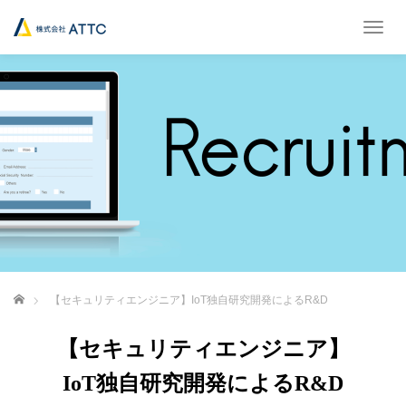
T
o
g
g
l
e
n
a
v
i
g
a
t
i
o
ホーム
【セキュリティエンジニア】IoT独自研究開発によるR&D
n
【セキュリティエンジニア】
IoT独自研究開発によるR&D