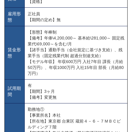
【資格】
雇用形
正社員
態
【期間の定め】無
【形態】年棒制
【備考】年俸\4,200,000～ 基本給\281,000～ 固定残
業代\69,000～を含む/月
賃金形
【諸手当】通勤手当（会社規定に基づき支給）、残
態
業手当（固定残業代制 超過分別途支給）
【モデル年収】 年収600万円 入社7年目 課長（月給
50万円）、年収1000万円 入社15年目 部長（月給80
万円）
有
試用期
【期間】3ヶ月
間
【備考】変更無
勤務地①
【事業所名】本社
【所在地】東京都 台東区 蔵前４－６－７ＭＢＣビ
ルディング７階